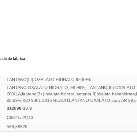
ecio de fábrica
LANTANO(III) OXALATO HIDRATO 99,99%
LANTANO OXALATO HIDRATO, 99,99%; LANTANO(III) OXALATO H
OXALA;lantano(3+):oxalato:hidrato;lantano(III)oxalato hexahidr
99,99% ISO 9001:2015 REACH;LANTANO OXALATO puro AR 99,5
312696-10-9
C6H2La2O13
559,88328