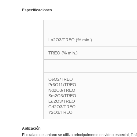
Especificaciones
La2O3/TREO (% min.)
TREO (% min.)
CeO2/TREO
Pr6O11/TREO
Nd2O3/TREO
Sm2O3/TREO
Eu2O3/TREO
Gd2O3/TREO
Y2O3/TREO
Aplicación
El oxalato de lantano se utiliza principalmente en vidrio especial, fó