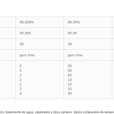
99,999%
99,99%
99,999
99,99
39
39
ppm máx
ppm máx
5
30
5
50
2
50
2
10
2
10
2
10
5
30
sforo, tratamiento de agua, catalizador y otros campos. Varios compuestos de lantano 