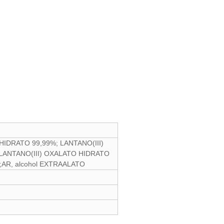
IDRATO 99,99%; LANTANO(III)
ato;LANTANO(III) OXALATO HIDRATO
;AR, alcohol EXTRAALATO