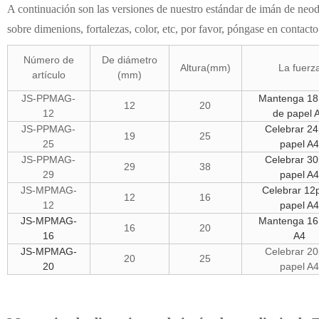
A continuación son las versiones de nuestro estándar de imán de neodim
sobre dimenions, fortalezas, color, etc, por favor, póngase en contact
Número de
De diámetro
Altura(mm)
La fuerz
artículo
(mm)
JS-PPMAG-
Mantenga 18
12
20
12
de papel 
JS-PPMAG-
Celebrar 2
19
25
25
papel A
JS-PPMAG-
Celebrar 3
29
38
29
papel A
JS-MPMAG-
Celebrar 12
12
16
12
papel A
JS-MPMAG-
Mantenga 16
16
20
16
A4
JS-MPMAG-
Celebrar 2
20
25
20
papel A