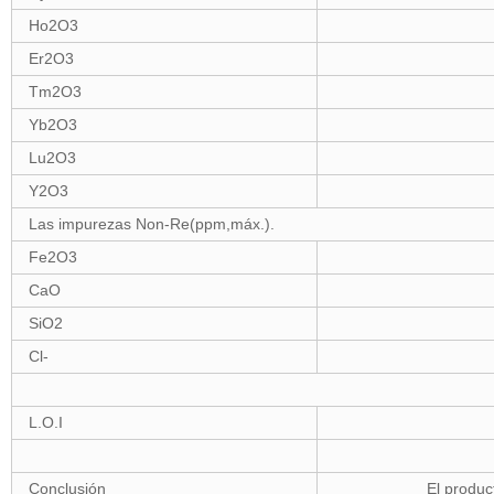
Ho2O3
Er2O3
Tm2O3
Yb2O3
Lu2O3
Y2O3
Las impurezas Non-Re(ppm,máx.).
Fe2O3
CaO
SiO2
Cl-
L.O.I
Conclusión
El producto cumple