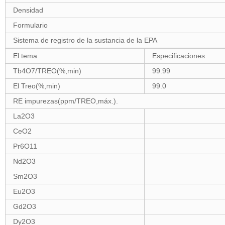
Densidad
Formulario
Sistema de registro de la sustancia de la EPA
El tema
Especificaciones
Tb4O7/TREO(%,min)
99.99
El Treo(%,min)
99.0
RE impurezas(ppm/TREO,máx.).
La2O3
CeO2
Pr6O11
Nd2O3
Sm2O3
Eu2O3
Gd2O3
Dy2O3