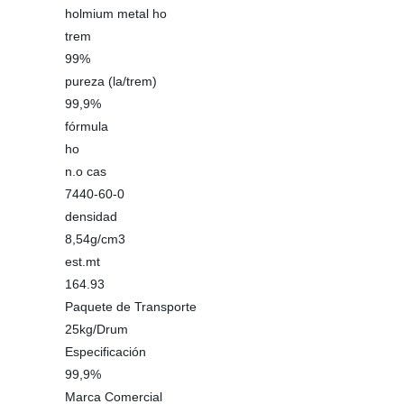
holmium metal ho
trem
99%
pureza (la/trem)
99,9%
fórmula
ho
n.o cas
7440-60-0
densidad
8,54g/cm3
est.mt
164.93
Paquete de Transporte
25kg/Drum
Especificación
99,9%
Marca Comercial