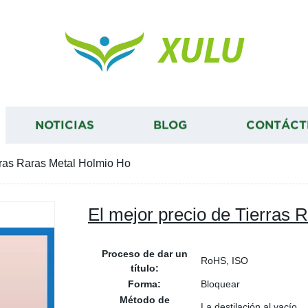
XULU
NOTICIAS
BLOG
CONTÁCT
rras Raras Metal Holmio Ho
El mejor precio de Tierras 
Proceso de dar un
RoHS, ISO
título:
Forma:
Bloquear
Método de
La destilación al vacío