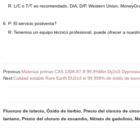
R: L/C o T/T es recomendado, D/A, D/P, Western Union, MoneyGram
6. P: El servicio postventa?
R: Tenemos un equipo técnico profesional, puede ofrecer a nuestros
Previous:
Materias primas CAS 1308-87-8 99,9%Min Dy2o3 Dyprosium 
Next:
Calidad estable Rare Earth EU2o3 el 99,999% de óxido de euro
Fluoruro de lutecio
,
Óxido de iterbio
,
Precio del cloruro de circ
lantano
,
Precio del cloruro de escandio
,
Nitrato de gadolinio
,
Me