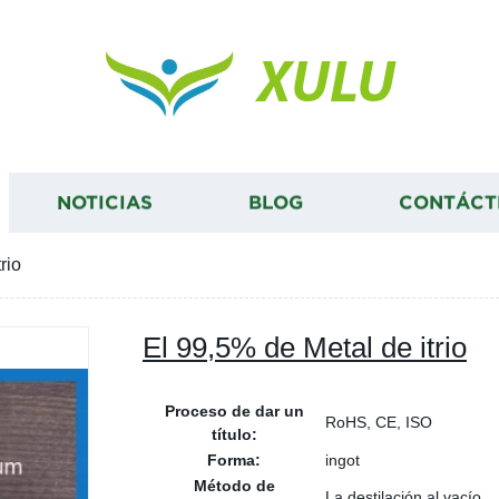
XULU
NOTICIAS
BLOG
CONTÁCT
rio
El 99,5% de Metal de itrio
Proceso de dar un
RoHS, CE, ISO
título:
Forma:
ingot
Método de
La destilación al vacío