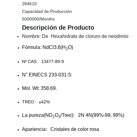
284610
Capacidad de Producción
5000000/Months
Descripción de Producto
Nombre: De Hexahidrato de cloruro de neodimio
Fórmula: NdCl3.6
(H
O)
2
Nº CAS:
13477-89-9
N° EINECS 233-031-5:
Mol. Wt: 358.69.
TREO:
≥
42%
La pureza(ND
O
/Treo): 2N 4N(99%-99, 99%)
2
3
Apariencia: Cristales de color rosa