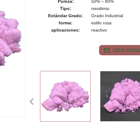
Pureza:
50% ~ 80%
Tipo:
neodimio
Estándar Grado:
Grado Industrial
forma:
estilo rosa
aplicaciones:
reactivo
SEND EMAIL