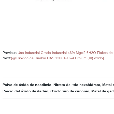
Previous:
Uso Industrial Grado Industrial 46% Mgcl2.6H2O Flakes de
Next:
{@Trióxido de Dierbio CAS 12061-16-4 Erbium (III) óxido}
Polvo de óxido de neodimio
,
Nitrato de itrio hexahidrato
,
Metal 
Precio del óxido de iterbio
,
Oxicloruro de circonio
,
Metal de gad