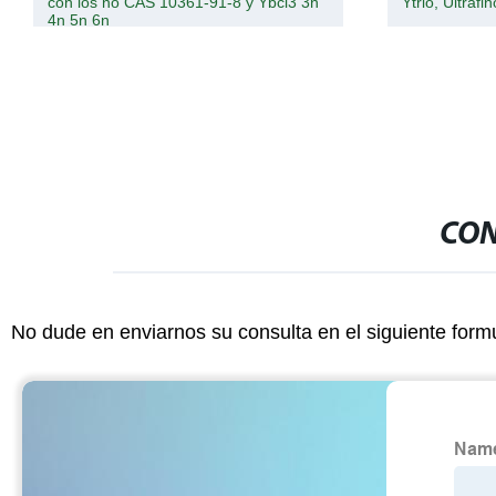
on los no CAS 10361-91-8 y Ybcl3 3n
Ytrio, Ultrafino Y2o3
n 5n 6n
CON
No dude en enviarnos su consulta en el siguiente form