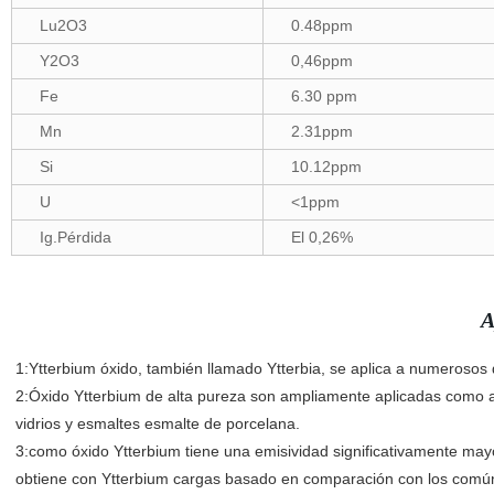
Lu2O3
0.48ppm
Y2O3
0,46ppm
Fe
6.30 ppm
Mn
2.31ppm
Si
10.12ppm
U
<1ppm
Ig.Pérdida
El 0,26%
A
1:Ytterbium óxido, también llamado Ytterbia, se aplica a numerosos de
2:Óxido Ytterbium de alta pureza son ampliamente aplicadas como ag
vidrios y esmaltes esmalte de porcelana.
3:como óxido Ytterbium tiene una emisividad significativamente mayo
obtiene con Ytterbium cargas basado en comparación con los común