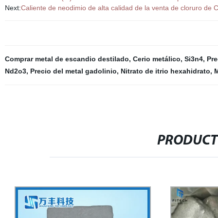
Next:
Caliente de neodimio de alta calidad de la venta de cloruro de
Comprar metal de escandio destilado
,
Cerio metálico
,
Si3n4
,
Pre
Nd2o3
,
Precio del metal gadolinio
,
Nitrato de itrio hexahidrato
,
M
PRODUCT