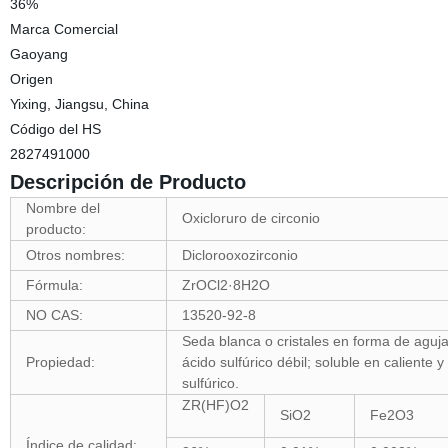
36%
Marca Comercial
Gaoyang
Origen
Yixing, Jiangsu, China
Código del HS
2827491000
Descripción de Producto
Nombre del
Oxicloruro de circonio
producto:
Otros nombres:
Diclorooxozirconio
Fórmula:
ZrOCl2·8H2O
NO CAS:
13520-92-8
Seda blanca o cristales en forma de aguja;
Propiedad:
ácido sulfúrico débil; soluble en caliente 
sulfúrico.
ZR(HF)O2
SiO2
Fe2O3
Índice de calidad: