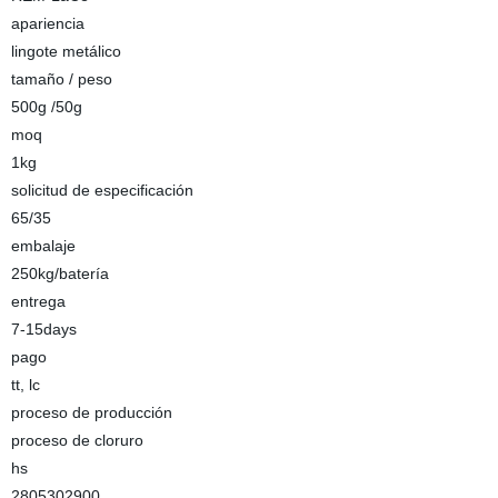
apariencia
lingote metálico
tamaño / peso
500g /50g
moq
1kg
solicitud de especificación
65/35
embalaje
250kg/batería
entrega
7-15days
pago
tt, lc
proceso de producción
proceso de cloruro
hs
2805302900