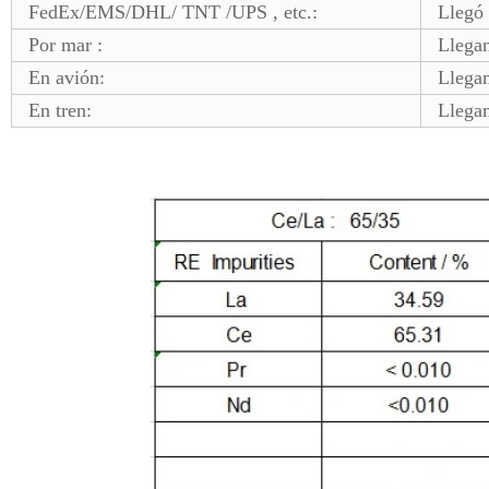
FedEx/EMS/DHL/ TNT /UPS , etc.:
Llegó 
Por mar :
Llega
En avión:
Llega
En tren:
Llega