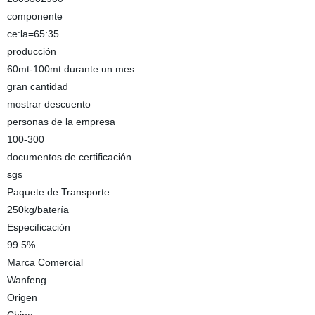
componente
ce:la=65:35
producción
60mt-100mt durante un mes
gran cantidad
mostrar descuento
personas de la empresa
100-300
documentos de certificación
sgs
Paquete de Transporte
250kg/batería
Especificación
99.5%
Marca Comercial
Wanfeng
Origen