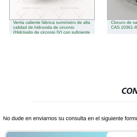
Cloruro de samario polvo anhidro no
De la tierra 
CAS 10361-82-7 Smcl3 3N 3N5 4n
óxido Dyspro
CON
No dude en enviarnos su consulta en el siguiente form